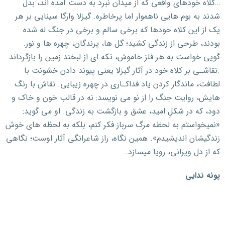
…کلاه خودهای واقعی که از میدان نبرد به دست آمده اند، بدل
شدند به بوم هایی ناهموار اما پرخاطره. گیزلا وارگا سینایی بر هر
یک از این کلاه خودها که برخی سالم و برخی در جنگ له شده
بودند، طرحی از زندگی کشید؛ گل ها، پرندگان، چهره ها و نور.
گویی خواست به هر فلز خاموش، تکه ای از لبخند زمین را بازگرداند
.
نقاشـی بر کلاه خود در آثار گیزلا یعنی پیوند دادن خشونت با
لطافت، ماندگار کردن یاد فداکـاری در چهره زیبایی. نقاش با رنگ
هایش، روایت جنگ را از نو می نویسد: نه در قالب خون و خاک و
دود، که در شکلِ امید، عشق و بازگشت به زندگی. او می گوید:
«نمیخواستم به لحظه مرگ سرباز فکر کنم، بلکه به لحظه های خوش
زندگیشان اندیشیدم». همین نگاه، راز شاعرانگی آثار اوست؛ نگاهی
که از دل ویرانی،
رویا میسازد…
پونه ندایی