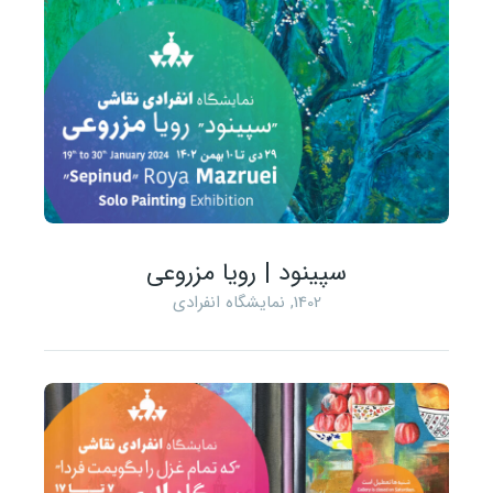
سپینود | رویا مزروعی
1402
,
نمایشگاه انفرادی