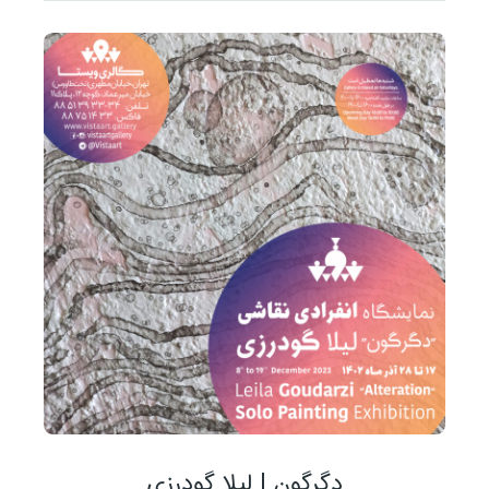
دگرگون | لیلا گودرزی