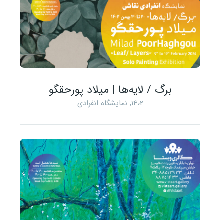
برگ / لایه‌ها | میلاد پورحقگو
1402
,
نمایشگاه انفرادی