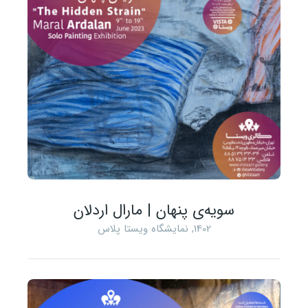
سویه‌ی پنهان | مارال اردلان
1402
,
نمایشگاه ویستا پلاس