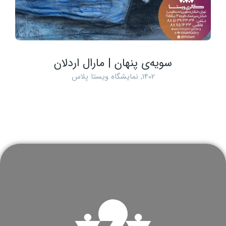
سویه‌ی پنهان | مارال اردلان
1402
,
نمایشگاه ویستا پلاس