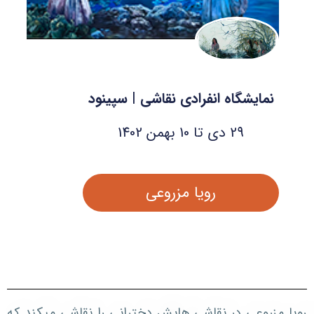
نمایشگاه انفرادی نقاشی | سپینود
29 دی تا 10 بهمن 1402
رویا مزروعی
رویا مزروعی در نقاشی هایش دخترانی را نقاشی میکند که