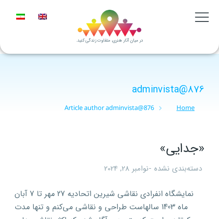
در میان آثار هنری، متفاوت زندگی کنید.
adminvista@876
Article author adminvista@876
Home
You are here:
«جدایی»
دسته‌بندی نشده
نوامبر 28, 2024
نمایشگاه انفرادی نقاشی شیرین اتحادیه 27 مهر تا 7 آبان
ماه 1403 سالهاست طراحی و نقاشی می‌کنم و تنها مدت