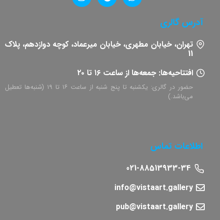
آدرس گالری
تهران، خیابان مطهری، خیابان میرعماد، کوچه دوازدهم، پلاک
11​
افتتاحیه‌ها: جمعه‌ها از ساعت ۱۶ تا ۲۰
حضور در گالری: یکشنبه تا پنج شنبه از ساعت ۱۶ تا ۱۹ (شنبه‌ها تعطیل
می‌باشد.)
اطلاعات تماس
021-88513933-34
info@vistaart.gallery
pub@vistaart.gallery