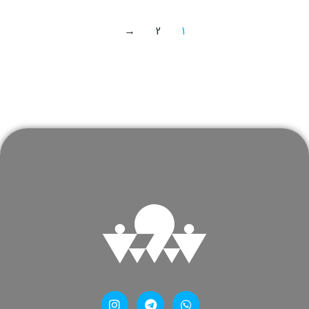
→
2
1