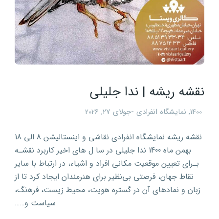
نقشه ریشه | ندا جلیلی
1400
,
نمایشگاه انفرادی
جولای 27, 2026
نقشه ریشه نمایشگاه انفرادی نقاشی و اینستالیشن 8 الی 18
بهمن ماه 1400 ندا جلیلی در ﺳﺎ ل ﻫﺎی اﺧﯿﺮ کارﺑﺮد ﻧﻘﺸـﻪ
ﺑـﺮای ﺗﻌﯿﯿﻦ ﻣﻮﻗﻌﯿﺖ مکاﻧﯽ اﻓﺮاد و اﺷﯿﺎء، در ارﺗﺒﺎط ﺑﺎ ﺳﺎﯾﺮ
ﻧﻘﺎط ﺟﻬﺎن، ﻓﺮﺻﺘﯽ ﺑﯽﻧﻈﯿﺮ ﺑﺮای ﻫﻨﺮﻣﻨﺪان اﯾﺠﺎد کرد ﺗﺎ از
زﺑﺎن و ﻧﻤﺎدﻫﺎی آن در گستره ﻫﻮﯾﺖ، ﻣﺤﯿﻂ زﯾﺴﺖ، ﻓﺮﻫنگ،
ﺳﯿﺎﺳﺖ و……